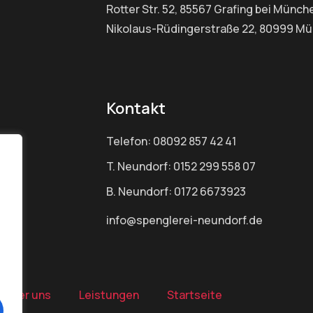
Rotter Str. 52, 85567 Grafing bei Münch
Nikolaus-Rüdingerstraße 22, 80999 M
Kontakt
Telefon: 08092 857 42 41
T. Neundorf: 0152 299 558 07
B. Neundorf: 0172 6673923
info@spenglerei-neundorf.de
Über uns
Leistungen
Startseite